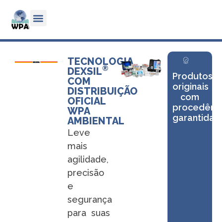
TECNOLOGIA
®
DEXSIL
Produtos
COM
originais
DISTRIBUIÇÃO
com
OFICIAL
procedênc
WPA
garantida
AMBIENTAL
Leve
mais
agilidade,
precisão
e
segurança
para suas