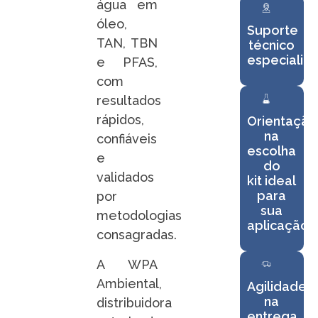
água em
óleo,
Suporte
TAN, TBN
técnico
especializ
e PFAS,
com
resultados
rápidos,
Orientação
na
confiáveis
escolha
e
do
validados
kit ideal
para
por
sua
metodologias
aplicação
consagradas.
A WPA
Ambiental,
Agilidade
na
distribuidora
entrega